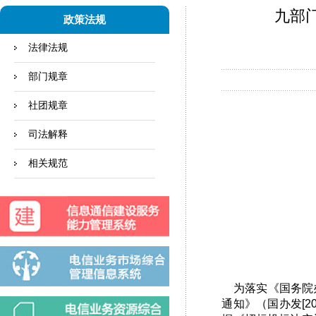
九部
政策法规
法律法规
部门规章
社团规章
司法解释
相关规范
为落实《国务院办
通知》（国办发[