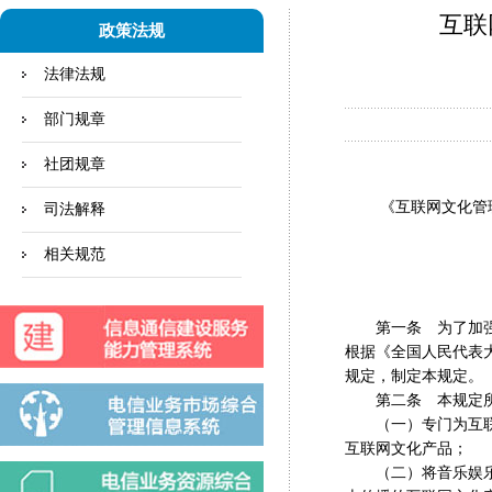
互联
政策法规
法律法规
部门规章
社团规章
《互联网文化管理暂行
司法解释
部
相关规范
二○
第一条 为了加强对
根据《全国人民代表
规定，制定本规定。
第二条 本规定所称
（一）专门为互联网
互联网文化产品；
（二）将音乐娱乐、